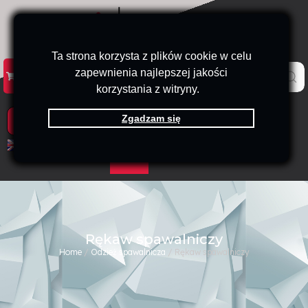
Ta strona korzysta z plików cookie w celu
zapewnienia najlepszej jakości
KATALOG
KONTAKT
B2B
korzystania z witryny.
Zgadzam się
PRODUKTY
EN
PL
Rękaw spawalniczy
Home
/
Odzież spawalnicza
/ Rękaw spawalniczy