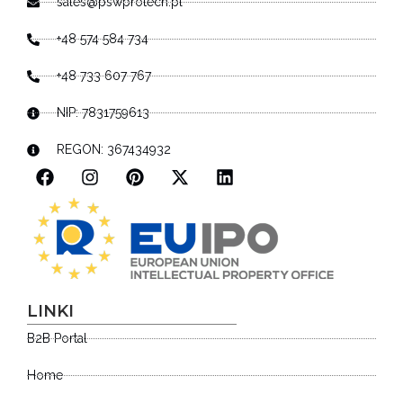
sales@pswprotech.pl
+48 574 584 734
+48 733 607 767
NIP: 7831759613
REGON: 367434932
LINKI
B2B Portal
Home