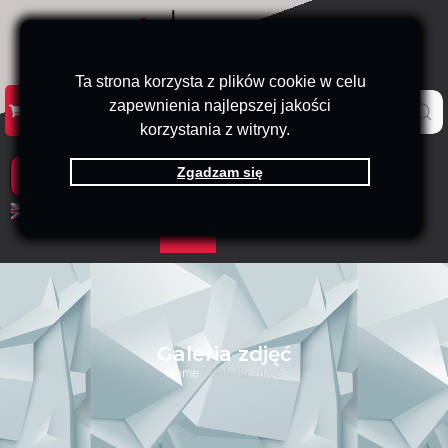
Ta strona korzysta z plików cookie w celu
zapewnienia najlepszej jakości
KATALOG
KONTAKT
B2B
korzystania z witryny.
Zgadzam się
PRODUKTY
EN
PL
Galeria zdjęć
Home
/ Galeria zdjęć