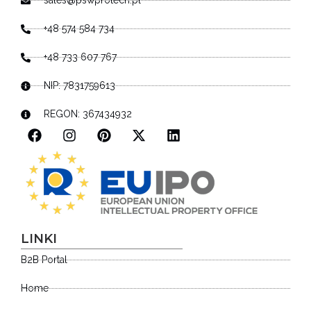
sales@pswprotech.pl
+48 574 584 734
+48 733 607 767
NIP: 7831759613
REGON: 367434932
LINKI
B2B Portal
Home