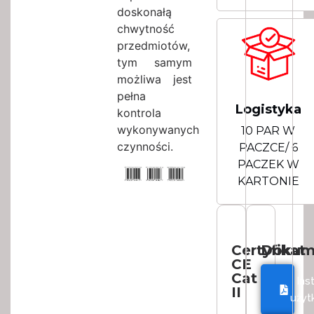
doskonałą
chwytność
przedmiotów,
tym samym
możliwa jest
pełna
Logistyka
kontrola
wykonywanych
10 PAR W
czynności.
PACZCE/ 6
PACZEK W
KARTONIE
Certyfikat
Dokum
CE
Cat
Ins
II
użyt