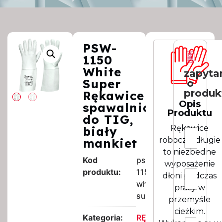
PSW-
1150
White
zapyta
Super
o
produk
Rękawice
Opis
spawalnicze
Produktu
do TIG,
*
Rękawice
*
biały
I
robocze, długie
m
mankiet
i
to niezbedne
e
Kod
psw-
wyposażenie
N
produktu:
1150-
E
dłoni podczas
a
m
white-
z
pracy w
a
super
w
przemyśle
i
i
l
cieżkim.
s
Kategoria:
RĘKAWICE
*
R