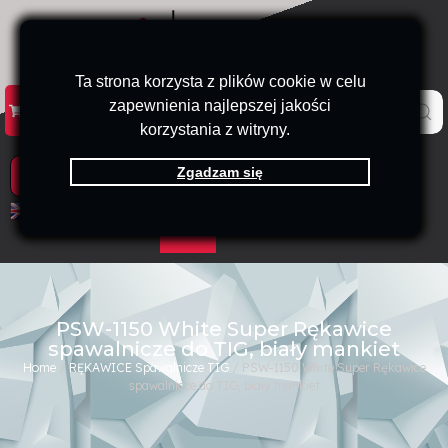
Ta strona korzysta z plików cookie w celu
zapewnienia najlepszej jakości
KATALOG
KONTAKT
B2B
korzystania z witryny.
Zgadzam się
PRODUKTY
EN
PL
PSW-1150 White Super Rękawice
spawalnicze do TIG, biały mankiet
Home
/
RĘKAWICE Spawalnicze TIG
/ PSW-1150 White Super Rękawice
spawalnicze do TIG, biały mankiet