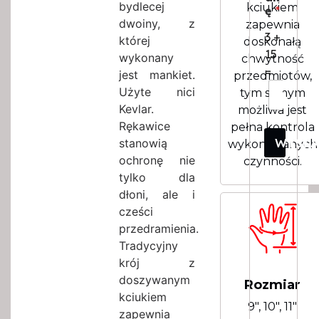
bydlecej
kciukiem
ę
*
dwoiny, z
zapewnia
3
+
której
doskonałą
15
wykonany
chwytność
=
jest mankiet.
przedmiotów,
Użyte nici
tym samym
Kevlar.
możliwa jest
Rękawice
pełna kontrola
WYSŁ
stanowią
wykonywanych
ochronę nie
czynności.
tylko dla
dłoni, ale i
cześci
przedramienia.
Tradycyjny
krój z
doszywanym
Rozmiar
kciukiem
9″, 10″, 11″
zapewnia