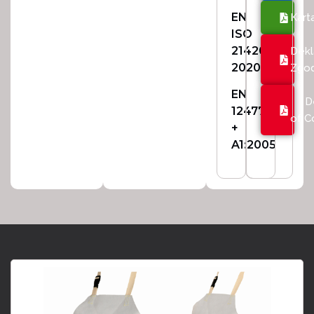
EN
Kart
ISO
21420:
Dekl
2020
Zgod
EN
D
12477:2001
of C
+
A1:2005