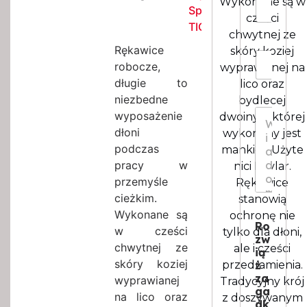
Wykonane są w
k
Spawalnicze
o
o
cześci
z
TIG
*
chwytnej ze
m
Rękawice
i
skóry koziej
I
a
robocze,
wyprawianej na
l
r
o
długie to
lico oraz
*
ś
niezbedne
bydlecej
ć
W
wyposażenie
dwoiny, z której
*
i
dłoni
wykonany jest
a
podczas
mankiet. Użyte
d
o
pracy w
nici Kevlar.
m
przemyśle
Rękawice
o
cieżkim.
stanowią
s
Wykonane są
ochronę nie
c
Ro
*
w cześci
tylko dla dłoni,
zw
chwytnej ze
ale i cześci
ią
skóry koziej
ż
przedramienia.
za
wyprawianej
Tradycyjny krój
ga
na lico oraz
z doszywanym
dk