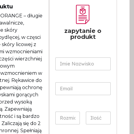
duktu
ORANGE – długie
awalnicze,
e skóry
zapytanie o
produkt
ydlęcej, w częsci
 skóry licowej z
i wzmocnieniami
części wierzchniej
I
m
tkowym
i
 wzmocnieniem w
e
*
tnej. Rękawice do
N
I
E
apewniają ochronę
a
m
m
z
i
yskami gorących
a
w
e
i
 przed wysoką
i
l
ą. Zapewniają
s
*
R
I
ność i są bardzo
k
o
l
o
Zaliczają się do 2
z
o
*
hronnej. Spełniają
m
ś