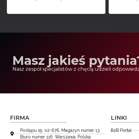
Masz jakieś pytania
Nasz zespół specjalistów z chęcią udzieli odpowiedz
FIRMA
LINKI
Postępu 19, 02-676, Magazyn numer 13,
B2B Portal
Biuro numer 116. Warszawa, Polska