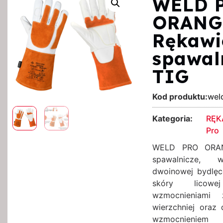
WELD 
ORANG
Rękawi
spawal
TIG
Kod produktu:
wel
Kategoria:
RĘK
Pro
WELD PRO ORAN
spawalnicze,
dwoinowej bydlęc
skóry licow
wzmocnieniami
wierzchniej ora
wzmocnieniem 