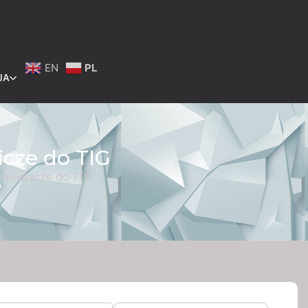
EN
PL
JA
ze do TIG
walnicze do TIG