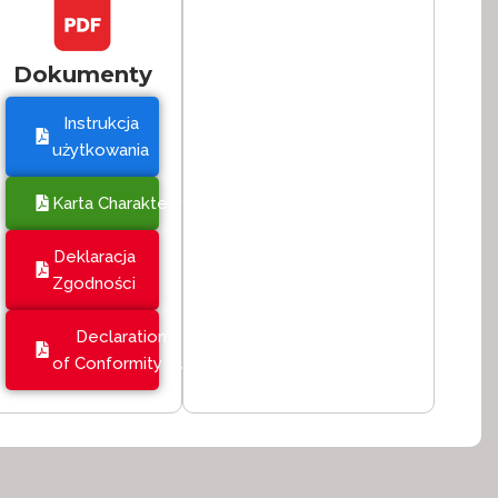
Dokumenty
Instrukcja
użytkowania
Karta Charakterystyki
Deklaracja
Zgodności
Declaration
of Conformity EU