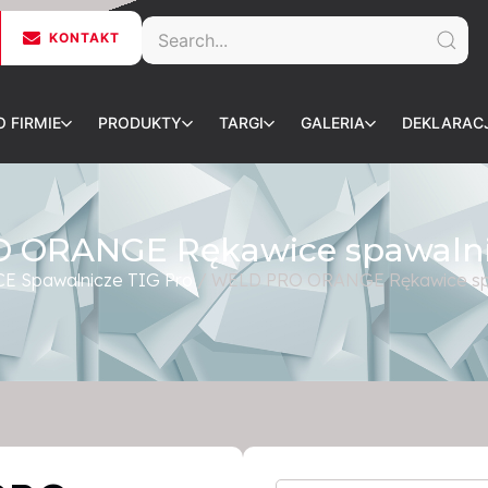
KONTAKT
O FIRMIE
PRODUKTY
TARGI
GALERIA
DEKLARAC
 ORANGE Rękawice spawalnic
E Spawalnicze TIG Pro
/ WELD PRO ORANGE Rękawice spa