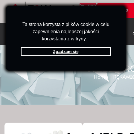
B2B
KATALOG
Ta strona korzysta z plików cookie w celu
zapewnienia najlepszej jakości
PRODUKTY
STRONA GŁÓWNA
korzystania z witryny.
Zgadzam się
WELD PRO
Home
/
RĘKAWIC