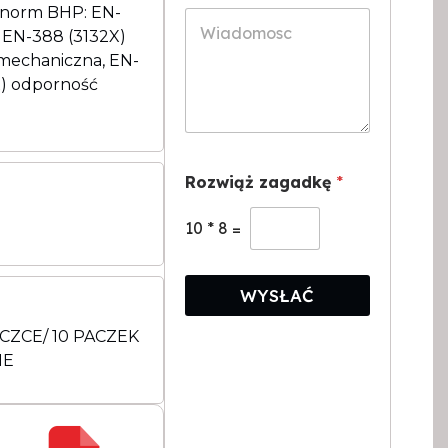
i
ć
norm BHP: EN-
W
a
*
i
 EN-388 (3132X)
r
a
mechaniczna, EN-
*
d
X) odporność
o
m
o
s
c
Rozwiąż zagadkę
*
*
10
*
8
=
WYSŁAĆ
CZCE/ 10 PACZEK
IE