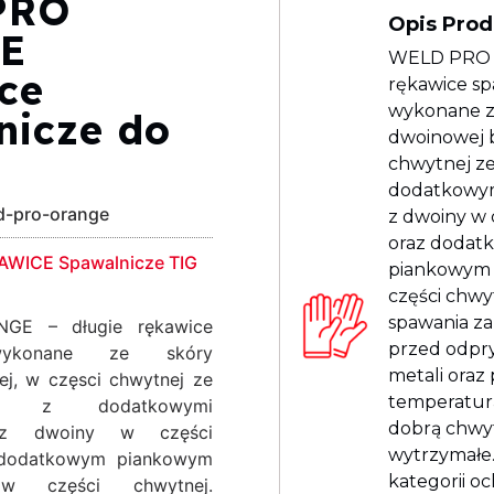
PRO
Opis Pro
E
WELD PRO 
ce
rękawice sp
wykonane z
nicze do
dwoinowej b
chwytnej ze
dodatkowym
d-pro-orange
z dwoiny w 
oraz doda
AWICE Spawalnicze TIG
piankowym
części chwy
spawania z
GE – długie rękawice
przed odpr
 wykonane ze skóry
metali oraz
ej, w częsci chwytnej ze
temperatur
ej z dodatkowymi
dobrą chwyt
 z dwoiny w części
wytrzymałe. 
z dodatkowym piankowym
kategorii oc
w części chwytnej.