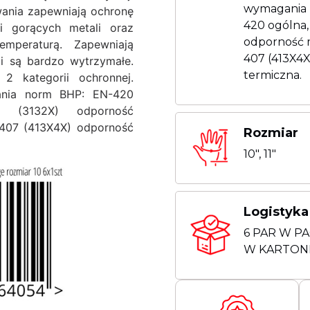
wymagania 
ania zapewniają ochronę
420 ogólna,
i gorących metali oraz
odporność 
mperaturą. Zapewniają
407 (413X4
i są bardzo wytrzymałe.
termiczna.
 2 kategorii ochronnej.
ania norm BHP: EN-420
8 (3132X) odporność
407 (413X4X) odporność
Rozmiar
10″, 11″
Logistyka
6 PAR W PA
W KARTON