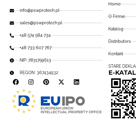
Home
info@pswprotech.pl
O Firmie
sales@pswprotech.pl
Katalog
+48 574 584 734
Distributors
+48 733 607 767
Kontakt
NIP: 7831759613
STARE DEKL
E-KATA
REGON: 367434932