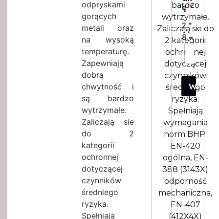
odpryskami
bardzo
ę
*
gorących
wytrzymałe.
2
*
metali oraz
Zaliczają sie do
8
=
na wysoką
2 kategorii
temperaturę.
ochronnej
Zapewniają
dotyczącej
dobrą
czynników
WYSŁ
chwytność i
średniego
są bardzo
ryzyka.
wytrzymałe.
Spełniają
Zaliczają sie
wymagania
do 2
norm BHP:
kategorii
EN-420
ochronnej
ogólna, EN-
dotyczącej
388 (3143X)
czynników
odporność
średniego
mechaniczna,
ryzyka.
EN-407
Spełniają
(412X4X)