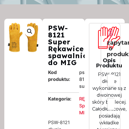
PSW-
8121
Super
zapyta
Rękawice
o
produk
spawalnicze
Opis
do MIG
Produktu
*
Kod
psw-
PSW-8121
I
I
produktu:
8121-
l
długie
m
o
super
i
wykonane są z
ś
e
dwoinowej
ć
N
Kategoria:
RĘKAWICE
E
skóry bydlecej.
a
m
Spawalnicze
z
Całodłonicowe,
a
MIG
w
posiadają
i
i
l
PSW-8121
wkładke
s
*