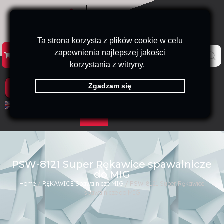
Ta strona korzysta z plików cookie w celu
zapewnienia najlepszej jakości
KATALOG
KONTAKT
B2B
korzystania z witryny.
Zgadzam się
PRODUKTY
EN
PL
PSW-8121 Super Rękawice spawalnicze
do MIG
Home
/
RĘKAWICE Spawalnicze MIG
/ PSW-8121 Super Rękawice
spawalnicze do MIG