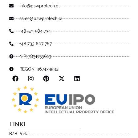
info@pswprotech.pl
sales@pswprotech.pl
+48 574 584 734
+48 733 607 767
NIP: 7831759613
REGON: 367434932
LINKI
B2B Portal