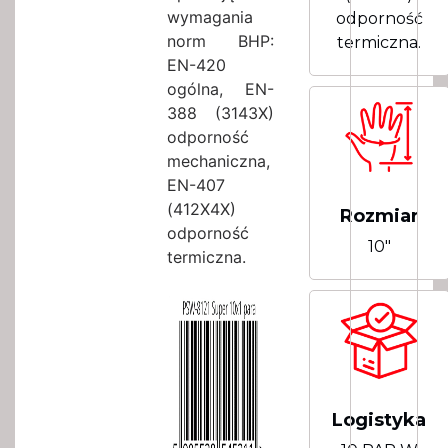
wymagania
odporność
norm BHP:
termiczna.
EN-420
ogólna, EN-
388 (3143X)
odporność
mechaniczna,
EN-407
(412X4X)
Rozmiar
odporność
10"
termiczna.
Logistyka