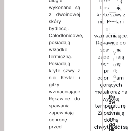
długie
termiczną.
k
R
wykonane są
o
o
Posiadają
*
z
z dwoinowej
kryte szwy z
m
skóry
nici Kevlar i
I
i
bydlecej.
gilzy
l
a
o
Całodłonicowe,
r
wzmacniające.
ś
*
posiadają
Rękawice do
ć
W
wkładke
spawania
*
i
termiczną.
zapewniają
a
Posiadają
ochronę
d
o
kryte szwy z
przed
m
nici Kevlar i
odpryskami
o
gilzy
gorących
s
wzmacniające.
metali oraz na
c
Ro
*
Rękawice do
wysoką
zw
spawania
temperaturę.
ią
zapewniają
ż
Zapewniają
za
ochronę
dobrą
ga
przed
chwytność i są
dk