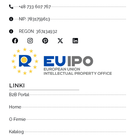
+48 733 607 767
NIP: 7831759613
REGON: 367434932
LINKI
B2B Portal
Home
O Firmie
Katalog