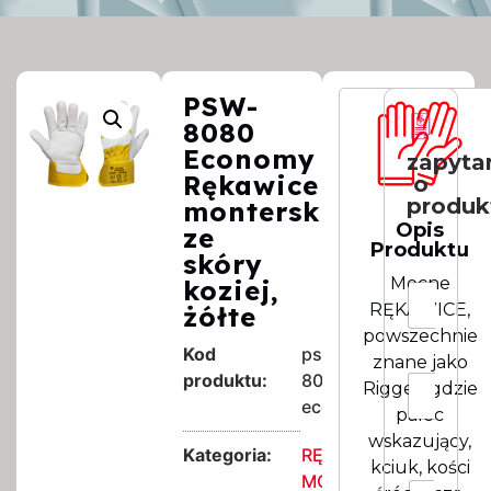
PSW-
8080
Economy
zapyta
Rękawice
o
produk
monterskie
Opis
ze
Produktu
skóry
z
Mocne
a
koziej,
I
g
RĘKAWICE,
m
żółte
a
i
powszechnie
d
e
Kod
psw-
znane jako
k
N
produktu:
8080-
E
ę
Rigger, gdzie
a
m
economy
*
z
palec
a
I
w
wskazujący,
i
l
Kategoria:
RĘKAWICE
i
l
kciuk, kości
o
s
MONTERSKIE
*
R