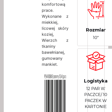
komfortową
prace.
Wykonane z
miekkiej,
licowej skóry
Rozmiar
koziej,
10"
Wierzch z
tkaniny
bawełnianej,
gumowany
mankiet.
Logistyka
12 PAR W
PACZCE/ 10
PACZEK W
KARTONIE