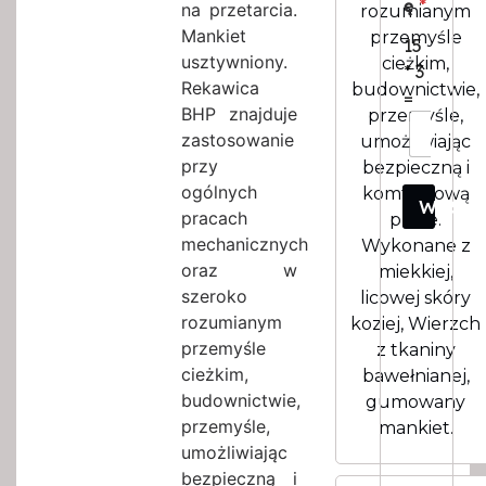
ę
*
na przetarcia.
rozumianym
Mankiet
przemyśle
15
usztywniony.
cieżkim,
*
3
Rekawica
budownictwie,
=
BHP znajduje
przemyśle,
zastosowanie
umożliwiając
przy
bezpieczną i
ogólnych
komfortową
WYSŁ
pracach
prace.
mechanicznych
Wykonane z
oraz w
miekkiej,
szeroko
licowej skóry
rozumianym
koziej, Wierzch
przemyśle
z tkaniny
cieżkim,
bawełnianej,
budownictwie,
gumowany
przemyśle,
mankiet.
umożliwiając
bezpieczną i