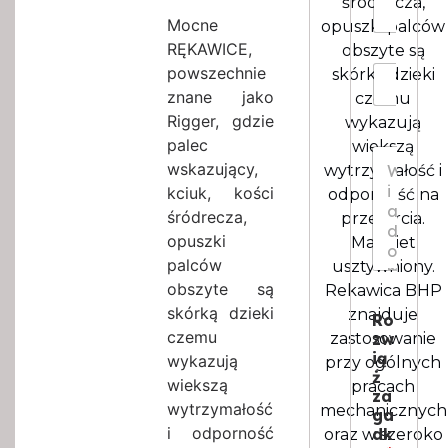
ś
śródrecza,
k
o
ć
Mocne
o
opuszki palców
z
I
*
RĘKAWICE,
obszyte są
m
l
I
powszechnie
i
skórką dzieki
o
l
a
ś
znane jako
czemu
o
r
ć
Rigger, gdzie
wykazują
ś
*
palec
ć
wiekszą
W
*
wskazujący,
wytrzymałość i
i
a
kciuk, kości
odporność na
d
śródrecza,
przetarcia.
o
opuszki
Mankiet
m
palców
usztywniony.
o
s
obszyte są
Rekawica BHP
c
skórką dzieki
znajduje
Ro
*
czemu
zw
zastosowanie
ią
wykazują
przy ogólnych
ż
wiekszą
pracach
za
wytrzymałość
mechanicznych
ga
i odporność
dk
oraz w szeroko