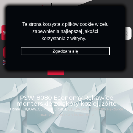
Ta strona korzysta z plików cookie w celu
zapewnienia najlepszej jakości
KATALOG
KONTAKT
B2B
korzystania z witryny.
Zgadzam się
PRODUKTY
EN
PL
PSW-8080 Economy Rękawice
monterskie ze skóry koziej, żółte
Home
/
RĘKAWICE MONTERSKIE
/ PSW-8080 Economy Rękawice
monterskie ze skóry koziej, żółte