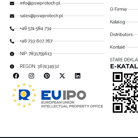
info@pswprotech.pl
O Firmie
sales@pswprotech.pl
Katalog
+48 574 584 734
Distributors
+48 733 607 767
Kontakt
NIP: 7831759613
STARE DEKL
E-KATA
REGON: 367434932