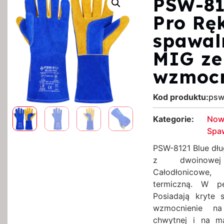
PSW-81
Pro Rę
spawal
MIG ze
wzmoc
Kod produktu:
psw
Kategorie:
Now
Spa
PSW-8121 Blue dłu
z dwoinowej
Całodłonicowe
termiczną. W p
Posiadają kryte 
wzmocnienie na
chwytnej i na m