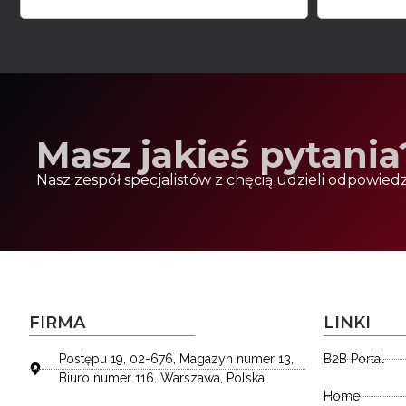
Masz jakieś pytania
Nasz zespół specjalistów z chęcią udzieli odpowiedz
FIRMA
LINKI
Postępu 19, 02-676, Magazyn numer 13,
B2B Portal
Biuro numer 116. Warszawa, Polska
Home