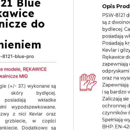
21 Blue
Opis Pro
kawice
PSW-8121 d
nicze do
są z dwoino
bydlecej. C
posiadają w
nieniem
Posiadają kr
Kevlar i gil
-8121-blue-pro
Rękawice d
zapewniają
e modele
,
RĘKAWICE
odpryskami 
walnicze MIG
oraz na wys
Zapewniają
gie (+/- 37.) wykonane są
i są bardzo
 skóry bydlęcej.
Zaliczają sie
, posiadają wkładke
ochronnej d
ełni wypodszewkowane.
czynników ś
szwy z nici Kevlar oraz
Spełniają 
 grzbiecie, w części
BHP: EN-42
ankiecie. Dodatkowo są