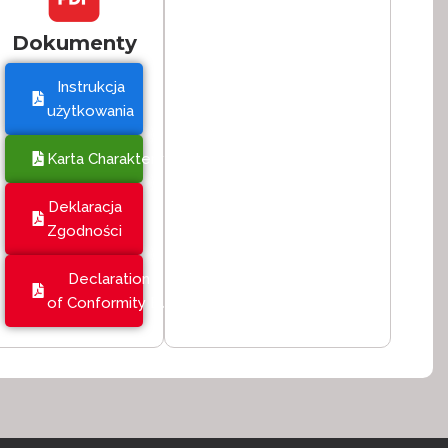
Dokumenty
Instrukcja
użytkowania
Karta Charakterystyki
Deklaracja
Zgodności
Declaration
of Conformity EU