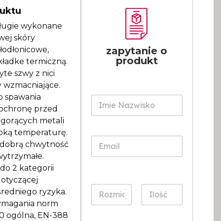
duktu
ługie wykonane
wej skóry
ałodłonicowe,
zapytanie o
produkt
kładke termiczną.
yte szwy z nici
zy wzmacniające.
I
l
o spawania
I
o
m
 ochronę przed
ś
i
gorących metali
ć
e
oką temperaturę.
W
N
E
i
 dobrą chwytność
a
m
a
z
 wytrzymałe.
a
d
w
i
 do 2 kategorii
o
i
l
otyczącej
m
s
*
R
I
o
redniego ryzyka.
k
o
l
s
o
wymagania norm
z
o
c
*
0 ogólna, EN-388
m
ś