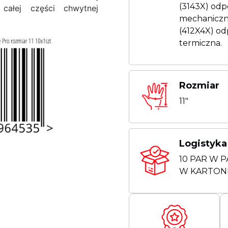
(3143X) od
całej części chwytnej
mechaniczn
(412X4X) o
termiczna.
Rozmiar
11"
Logistyka
10 PAR W P
W KARTON