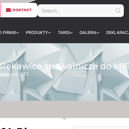
KONTAKT
O FIRMIE
PRODUKTY
TARGI
GALERIA
DEKLARAC
 Rękawice spawalnicze do M
alnicze MIG
/ PSW-8121 Blue Pro Rękawice spawalnicze 