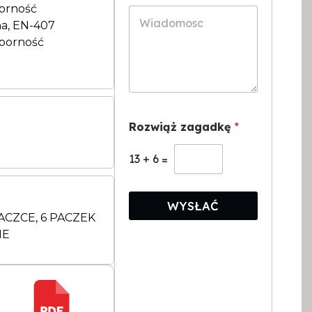
i
ć
porność
W
a
*
i
a, EN-407
r
a
dporność
*
d
o
m
o
s
c
Rozwiąż zagadkę
*
*
13
+
6
=
WYSŁAĆ
ACZCE, 6 PACZEK
IE