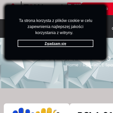
B2B
KATALOG
Ta strona korzysta z plików cookie w celu
zapewnienia najlepszej jakości
PRODUKTY
STRONA GŁÓWNA
korzystania z witryny.
Zgadzam się
PSW-8121 Blue Pro
Home
/
RĘKAWICE Spaw