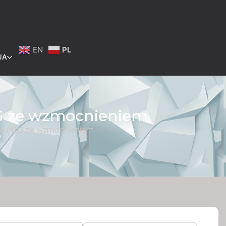
EN
PL
JA
IG ze wzmocnieniem
do MIG ze wzmocnieniem