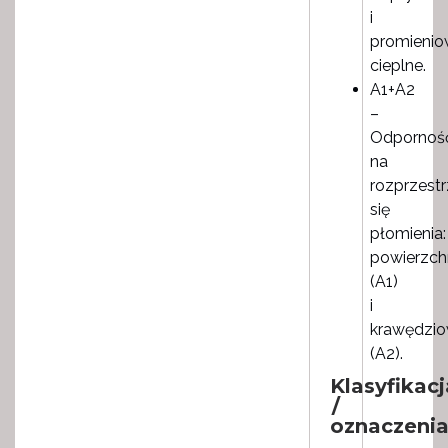
i
promienio
cieplne.
A1+A2
–
Odpornoś
na
rozprzestr
się
płomienia:
powierzch
(A1)
i
krawędzi
(A2).
Klasyfikacj
/
oznaczeni