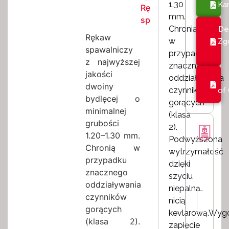
1.30
Kar
Rękaw
mm.
spawalniczy
Chronią
De
Rękaw
w
Zg
spawalniczy
przypadku
z najwyższej
znacznego
jakości
oddziaływania
dwoiny
czynników
of
bydlęcej o
gorących
minimalnej
(klasa
grubości
2).
1.20–1.30 mm.
Podwyższona
Chronią w
wytrzymałość
przypadku
dzięki
znacznego
szyciu
oddziaływania
niepalną
I
czynników
nicią
m
gorących
kevlarową.Wyg
i
(klasa 2).
e
zapięcie