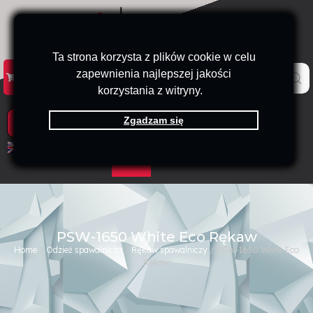
Ta strona korzysta z plików cookie w celu
zapewnienia najlepszej jakości
KATALOG
KONTAKT
B2B
korzystania z witryny.
Zgadzam się
PRODUKTY
EN
PL
PSW-1650 White Eco Rękaw
Home
/
Odzież spawalnicza
/
Rękaw spawalniczy
/ PSW-1650 White Eco
Rękaw