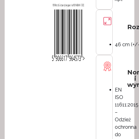
Roz
46 cm (+/-
No
i
wy
EN
ISO
11611:2015
–
Odzież
ochronna
do