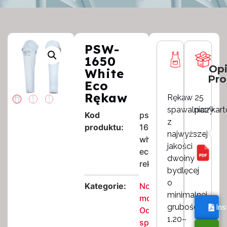
PSW-
1650
Opi
White
Pro
Eco
Rękaw
Rękaw
25
spawalniczy
par/kar
Kod
psw-
z
produktu:
1650-
najwyższej
white-
jakości
eco-
dwoiny
rekaw
bydlęcej
o
Kategorie:
Nowe
minimalnej
modele
,
grubości
Ins
Odzież
1.20–
spawalnicza
,