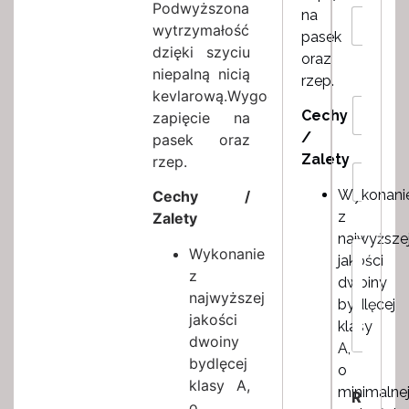
N
Podwyższona
E
na
a
wytrzymałość
m
pasek
z
a
dzięki szyciu
oraz
w
i
niepalną nicią
i
rzep.
l
s
kevlarową.Wygodne
*
R
k
Cechy
zapięcie na
o
o
/
z
pasek oraz
*
m
Zalety
rzep.
I
i
l
a
Wykonani
Cechy /
o
r
z
Zalety
ś
*
najwyższe
ć
W
Wykonanie
*
jakości
i
z
a
dwoiny
najwyższej
d
bydlęcej
o
jakości
klasy
m
dwoiny
A,
o
bydlęcej
s
o
W
c
klasy A,
i
minimalne
R
*
o