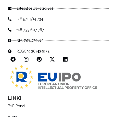
sales@pswprotech.pl
+48 574 584 734
+48 733 607 767
NIP: 7831759613
REGON: 367434932
LINKI
B2B Portal
Home