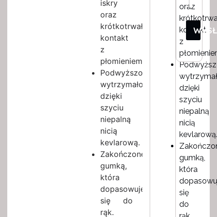
iskry
oraz
oraz
krótkotrw
krótkotrwały
kontakt
WYS
kontakt
z
z
płomienie
płomieniem.
Podwyższ
Podwyższona
wytrzyma
wytrzymałość
dzięki
dzięki
szyciu
szyciu
niepalną
niepalną
nicią
nicią
kevlarową
kevlarową.
Zakończo
Zakończone
gumką,
gumką,
która
która
dopasowu
dopasowuje
się
się do
do
rąk.
rąk.