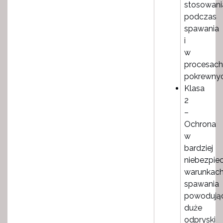
stosowani
podczas
spawania
i
w
procesach
pokrewnyc
Klasa
2
–
Ochrona
w
bardziej
niebezpie
warunkac
spawania
powodują
duże
odpryski