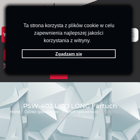
Ta strona korzysta z plików cookie w celu
zapewnienia najlepszej jakości
KATALOG
KONTAKT
B2B
korzystania z witryny.
Zgadzam się
PRODUKTY
EN
PL
PSW-402 LICO LONG Fartuch
Home
/
Odzież spawalnicza
/
Fartuch spawalniczy
/ PSW-402 LICO
LONG Fartuch