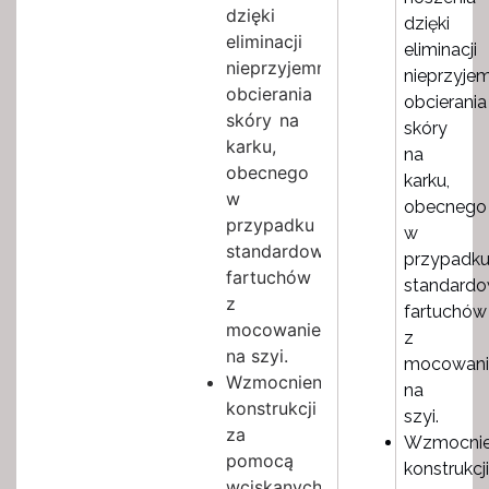
dzięki
dzięki
eliminacji
eliminacji
nieprzyjemnego
nieprzyje
obcierania
obcierania
skóry na
skóry
karku,
na
obecnego
karku,
w
obecnego
przypadku
w
standardowych
przypadk
fartuchów
standard
z
fartuchów
mocowaniem
z
na szyi.
mocowan
Wzmocnienie
na
konstrukcji
szyi.
za
Wzmocnie
pomocą
konstrukcji
wciskanych