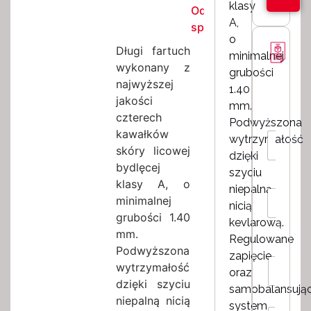
klasy
Odzież
A,
spawalnicza
o
Długi fartuch
minimalnej
wykonany z
grubości
najwyższej
1.40
jakości
mm.
czterech
Podwyższona
kawałków
I
wytrzymałość
m
skóry licowej
dzięki
i
bydlęcej
szyciu
e
klasy A, o
N
niepalną
E
minimalnej
a
nicią
m
z
grubości 1.40
a
kevlarową.
w
i
mm.
z
Regulowane
i
l
a
Podwyższona
s
zapięcie
*
g
R
wytrzymałość
k
oraz
a
o
o
dzięki szyciu
d
z
samobalansują
*
niepalną nicią
k
m
system