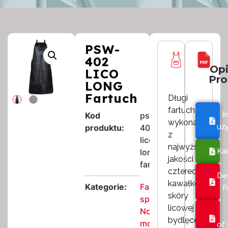
PSW-
402
Opi
LICO
Pro
LONG
Fartuch
Długi
fartuch
I
Kod
psw-
wykonany
uż
produktu:
402-
z
lico-
najwyższej
Kar
long-
jakości
fartuch
czterech
De
kawałków
Kategorie:
Fartuch
F
skóry
spawalniczy
,
licowej
Nowe
bydlęcej
modele
,
of