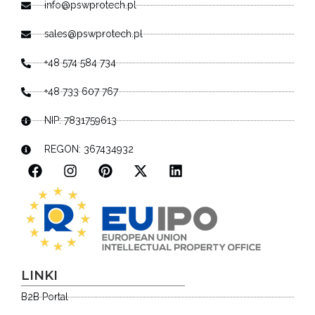
info@pswprotech.pl
sales@pswprotech.pl
+48 574 584 734
+48 733 607 767
NIP: 7831759613
REGON: 367434932
LINKI
B2B Portal