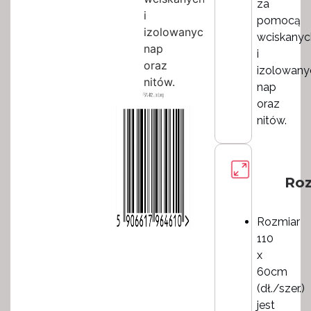
za
i
pomocą
izolowanych
wciskanyc
nap
i
oraz
izolowany
nitów.
nap
oraz
nitów.
Roz
Rozmiar
110
x
60cm
(dł./szer.)
jest