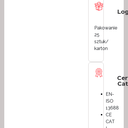
Log
Pakowanie
25
sztuk/
karton
Cer
Cat
EN-
ISO
13688
CE
CAT