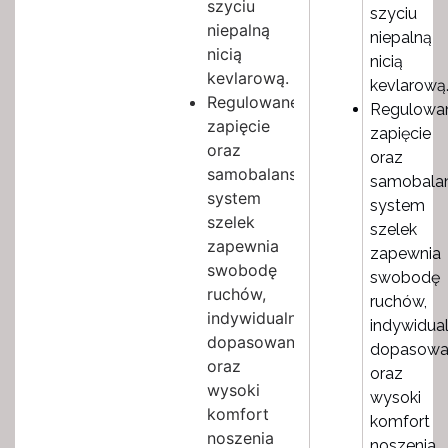
szyciu
szyciu
niepalną
niepalną
nicią
nicią
kevlarową.
kevlarową
Regulowane
Regulowa
zapięcie
zapięcie
oraz
oraz
samobalansujący
samobalan
system
system
szelek
szelek
zapewnia
zapewnia
swobodę
swobodę
ruchów,
ruchów,
indywidualne
indywidua
dopasowanie
dopasowa
oraz
oraz
wysoki
wysoki
komfort
komfort
noszenia
noszenia