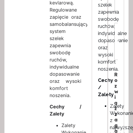
I
ę
i
kevlarową.
szelek
l
R
a
Regulowane
o
zapewnia
o
r
zapięcie oraz
ś
z
*
swobodę
ć
m
samobalansujący
W
ruchów,
*
i
i
system
indywidualne
a
a
szelek
dopasowanie
r
d
zapewnia
R
oraz
o
o
swobodę
m
wysoki
z
o
ruchów,
komfort
m
s
indywidualne
i
noszenia.
c
dopasowanie
a
R
*
r
o
Cechy
oraz wysoki
z
/
komfort
w
Zalety
noszenia.
i
ą
Zalety
Cechy /
ż
Wykonani
Zalety
z
a
z
Zalety
g
najwyższe
a
Wykonanie