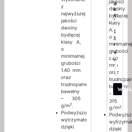
jakości
d
z
dwoiny
k
najwyższej
ę
bydlęcej
*
jakości
klasy
dwoiny
A,
1
bydlęcej
o
3
klasy A,
minimalne
*
o
grubości
4
minimalnej
1.40
=
grubości
mm
1.40 mm
oraz
oraz
trudnopaln
trudnopalnej
bawełny
WYS
bawełny
–
– 305
305
2
g/m
.
2
g/m
.
Podwyższona
Podwyższ
wytrzymałość
wytrzyma
dzięki
dzięki