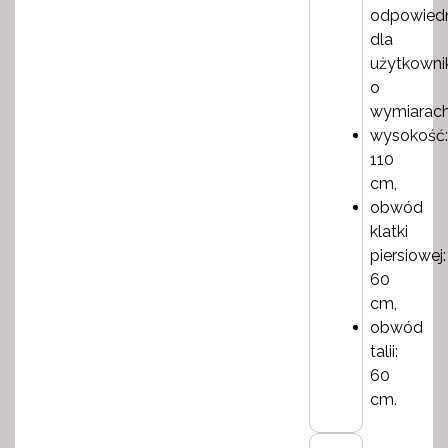
odpowiedn
dla
użytkowni
o
wymiarach
wysokość:
110
cm,
obwód
klatki
piersiowej:
60
cm,
obwód
talii:
60
cm.