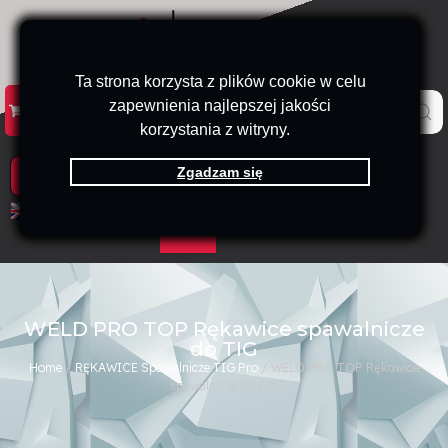
Ta strona korzysta z plików cookie w celu
zapewnienia najlepszej jakości
KATALOG
KONTAKT
B2B
korzystania z witryny.
Zgadzam się
PRODUKTY
EN
PL
WELD PRO TOP Rękawice spawalnicze
do TIG
Home
/
RĘKAWICE Spawalnicze TIG Pro
/ WELD PRO TOP Rękawice
spawalnicze do TIG