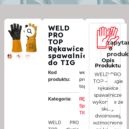
WELD
PRO
TOP
zapyta
Rękawice
o
produk
spawalnicze
Opis
do TIG
Produktu
*
Kod
weld-
WELD PRO
*
I
produktu:
pro-
TOP – długie
m
top
i
rękawice
e
spawalnicze
N
Kategoria:
RĘKAWICE
E
wykonane ze
a
m
Spawalnicze
z
skóry
a
TIG Pro
w
dwoinowej,
i
i
l
WELD PRO
wzmocnione
s
*
R