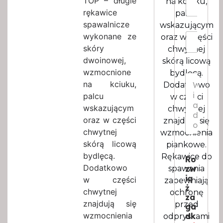
TOP – długie
na kciuku,
k
o
rękawice
o
palcu
z
*
spawalnicze
wskazującym
m
I
wykonane ze
i
oraz w części
l
a
skóry
chwytnej
o
r
dwoinowej,
skórą licową
ś
*
wzmocnione
ć
bydlęcą.
W
*
na kciuku,
Dodatkowo
i
a
palcu
w części
d
wskazującym
chwytnej
o
oraz w części
znajdują się
m
chwytnej
wzmocnienia
o
s
skórą licową
piankowe.
c
bydlęcą.
Rękawice do
Ro
*
Dodatkowo
zw
spawania
ią
w części
zapewniają
ż
chwytnej
ochronę
za
znajdują się
przed
ga
wzmocnienia
dk
odpryskami