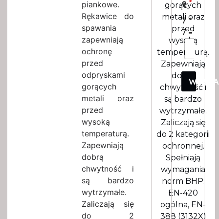
ę
*
piankowe.
gorących
Rękawice do
metali oraz
7
*
spawania
przed
7
=
zapewniają
wysoką
ochronę
temperaturą.
przed
Zapewniają
odpryskami
dobrą
WYSŁ
gorących
chwytność i
metali oraz
są bardzo
przed
wytrzymałe.
wysoką
Zaliczają się
temperaturą.
do 2 kategorii
Zapewniają
ochronnej.
dobrą
Spełniają
chwytność i
wymagania
są bardzo
norm BHP:
wytrzymałe.
EN-420
Zaliczają się
ogólna, EN-
do 2
388 (3132X)