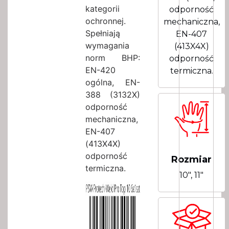
kategorii
odporność
ochronnej.
mechaniczna,
Spełniają
EN-407
wymagania
(413X4X)
norm BHP:
odporność
EN-420
termiczna.
ogólna, EN-
388 (3132X)
odporność
mechaniczna,
EN-407
(413X4X)
odporność
Rozmiar
termiczna.
10″, 11″