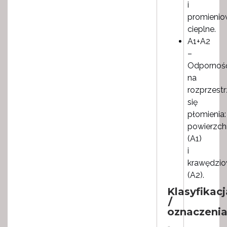
i
promienio
cieplne.
A1+A2
–
Odpornoś
na
rozprzestr
się
płomienia:
powierzch
(A1)
i
krawędzi
(A2).
Klasyfikacj
/
oznaczeni