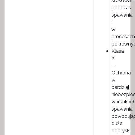
stosowani
podczas
spawania
i
w
procesach
pokrewnyc
Klasa
2
–
Ochrona
w
bardziej
niebezpie
warunkac
spawania
powodują
duże
odpryski