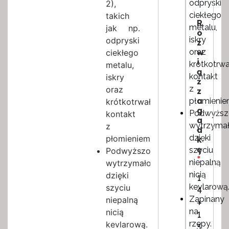
odpryski
2),
s
ciekłego
takich
c
R
*
metalu,
jak np.
o
iskry
odpryski
z
oraz
w
ciekłego
i
krótkotrw
metalu,
ą
kontakt
iskry
ż
z
oraz
z
a
płomienie
krótkotrwały
g
Podwyższ
kontakt
a
wytrzyma
z
d
dzięki
płomieniem.
k
ę
szyciu
Podwyższona
*
niepalną
wytrzymałość
nicią
dzięki
1
kevlarową
szyciu
4
Zapinany
niepalną
+
na
nicią
1
rzepy.
kevlarową.
3