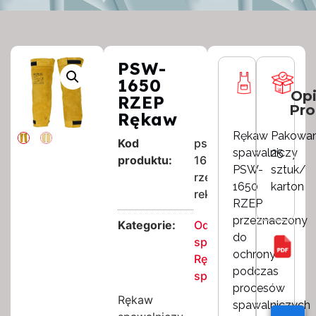
PSW-
1650
Opi
RZEP
Pro
Rękaw
Rękaw
Pakowan
Kod
psw-
spawalniczy
25
produktu:
1650-
PSW-
sztuk/
rzep-
1650
karton
rekaw
RZEP
przeznaczony
Kategorie:
Odzież
do
spawalnicza
,
ochrony
Rękaw
podczas
spawalniczy
procesów
Rękaw
spawalniczych