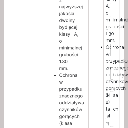
i
A,
najwyższej
e
N
o
jakości
N
a
E
minimalne
dwoiny
a
z
m
grubości
z
bydlęcej
w
a
w
i
1.30
klasy A,
i
i
s
l
mm.
o
s
k
*
R
Ochrona
minimalnej
k
o
o
o
w
grubości
z
*
przypadk
1.30
m
i
znaczneg
mm.
I
a
oddziaływ
Ochrona
l
r
o
czynnikó
w
*
ś
gorących
przypadku
ć
W
(klasa
znacznego
*
i
2),
oddziaływania
a
takich
czynników
d
o
jak
gorących
m
np.
(klasa
o