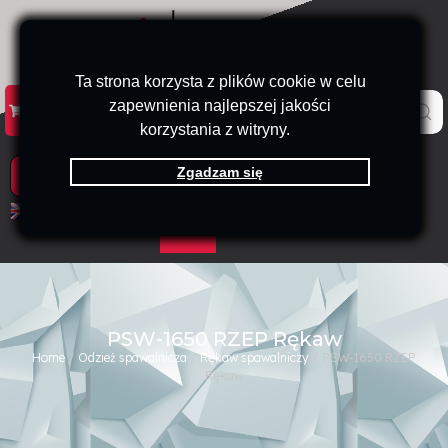
Ta strona korzysta z plików cookie w celu
zapewnienia najlepszej jakości
KATALOG
KONTAKT
B2B
korzystania z witryny.
Zgadzam się
PRODUKTY
EN
PL
PSW-1650 RZEP Rękaw
Home
/
Odzież spawalnicza
/
Rękaw spawalniczy
/ PSW-1650 RZEP
Rękaw