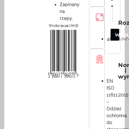
Zapinany
=
na
rzepy.
Roz
WYS
46 cm (+/-
No
i
wy
EN
ISO
11611:2015
–
Odzież
ochronna
do