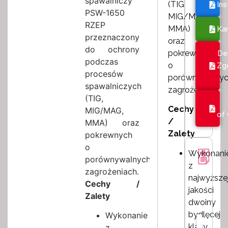
spawalniczy
(TIG,
Ins
PSW-1650
MIG/MAG,
RZEP
MMA)
Kar
przeznaczony
oraz
do ochrony
pokrewnych
De
podczas
o
Zg
procesów
porównywalny
spawalniczych
zagrożeniach.
(TIG,
Cechy
MIG/MAG,
of
/
MMA) oraz
Zalety
pokrewnych
o
Wykonani
porównywalnych
z
zagrożeniach.
najwyższe
Cechy /
jakości
Zalety
dwoiny
bydlęcej
Wykonanie
I
klasy
z
m