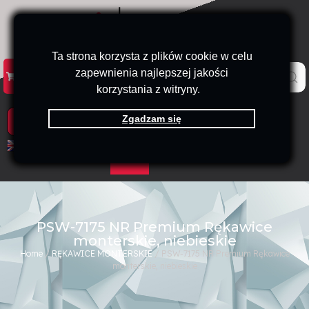
Ta strona korzysta z plików cookie w celu
zapewnienia najlepszej jakości
KATALOG
KONTAKT
B2B
korzystania z witryny.
Zgadzam się
PRODUKTY
EN
PL
PSW-7175 NR Premium Rękawice
monterskie, niebieskie
Home
/
RĘKAWICE MONTERSKIE
/ PSW-7175 NR Premium Rękawice
monterskie, niebieskie