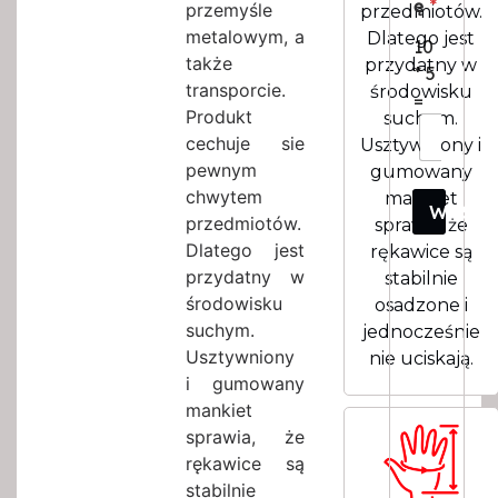
ę
*
przemyśle
przedmiotów.
metalowym, a
Dlatego jest
10
także
przydatny w
*
5
transporcie.
środowisku
=
Produkt
suchym.
cechuje sie
Usztywniony i
pewnym
gumowany
chwytem
mankiet
WYSŁ
przedmiotów.
sprawia, że
Dlatego jest
rękawice są
przydatny w
stabilnie
środowisku
osadzone i
suchym.
jednocześnie
Usztywniony
nie uciskają.
i gumowany
mankiet
sprawia, że
rękawice są
stabilnie