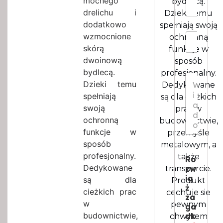
mocnego
k
bydlecą.
k
o
o
drelichu i
o
Dzieki temu
z
*
dodatkowo
spełniają swoją
m
I
wzmocnione
i
ochronną
l
a
skórą
funkcje w
o
r
dwoinową
sposób
ś
*
bydlecą.
ć
profesjonalny.
W
*
Dzieki temu
Dedykowane
i
a
spełniają
są dla cieżkich
d
swoją
prac w
o
ochronną
budownictwie,
m
funkcje w
przemyśle
o
s
sposób
metalowym, a
c
profesjonalny.
także
Ro
*
Dedykowane
zw
transporcie.
ią
są dla
Produkt
ż
cieżkich prac
cechuje sie
za
w
pewnym
ga
budownictwie,
dk
chwytem