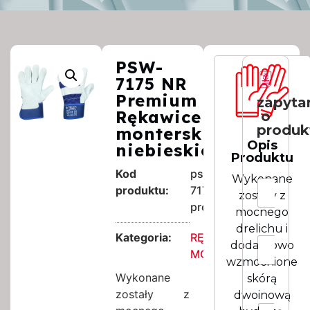
PSW-
7175 NR
Premium
zapyta
Rękawice
o
produk
monterskie,
Opis
niebieskie
Produktu
I
Kod
psw-
Wykonane
m
I
produktu:
7175nr-
i
zostały z
m
e
premium
i
mocnego
*
e
drelichu i
N
N
Kategoria:
RĘKAWICE
E
a
dodatkowo
a
m
MONTERSKIE
z
z
wzmocnione
a
w
w
Wykonane
skórą
i
i
i
l
zostały z
dwoinową
s
s
*
R